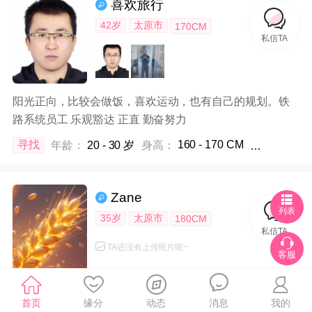
喜欢旅行
42岁
太原市
170CM
私信TA
阳光正向，比较会做饭，喜欢运动，也有自己的规划。铁
路系统员工 乐观豁达 正直 勤奋努力
160 - 170 CM
寻找
年龄：
20 - 30 岁
身高：
体重：
不限
Zane
列表
35岁
太原市
180CM
私信TA
TA还没有上传照片呢~
客服
性格开朗、胸怀宽广的人
首页
缘分
动态
消息
我的