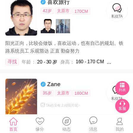
喜欢旅行
42岁
太原市
170CM
私信TA
阳光正向，比较会做饭，喜欢运动，也有自己的规划。铁
路系统员工 乐观豁达 正直 勤奋努力
160 - 170 CM
寻找
年龄：
20 - 30 岁
身高：
体重：
不限
Zane
列表
35岁
太原市
180CM
私信TA
TA还没有上传照片呢~
客服
性格开朗、胸怀宽广的人
首页
缘分
动态
消息
我的