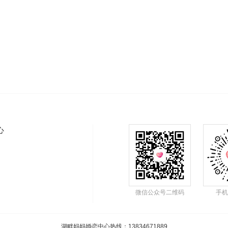
心
微信公众号二维码
手机
湖畔妈妈婚恋中心热线
：13834671889