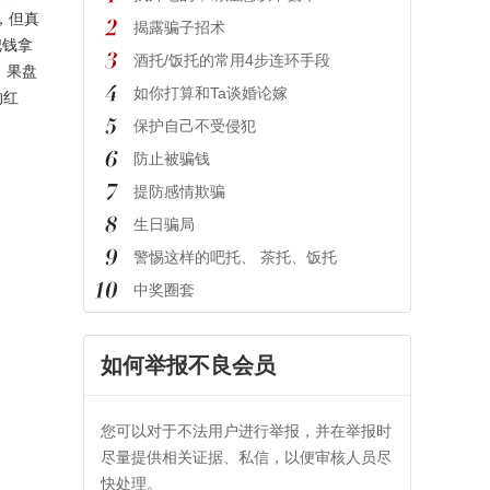
，但真
揭露骗子招术
把钱拿
酒托/饭托的常用4步连环手段
、果盘
如你打算和Ta谈婚论嫁
的红
保护自己不受侵犯
防止被骗钱
提防感情欺骗
生日骗局
警惕这样的吧托、 茶托、饭托
中奖圈套
如何举报不良会员
您可以对于不法用户进行举报，并在举报时
尽量提供相关证据、私信，以便审核人员尽
快处理。