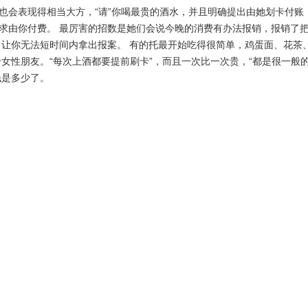
常也会表现得相当大方，“请”你喝最贵的酒水，并且明确提出由她划卡付账
要求由你付费。 最厉害的招数是她们会说今晚的消费有办法报销，报销了
让你无法短时间内拿出报案。 有的托最开始吃得很简单，鸡蛋面、花茶
女性朋友。“每次上酒都要提前刷卡”，而且一次比一次贵，“都是很一般
钱是多少了。