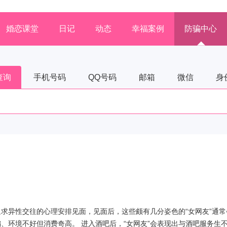
婚恋课堂
日记
动态
幸福案例
防骗中心
查询
手机号码
QQ号码
邮箱
微信
身
求异性交往的心理安排见面，见面后，这些颇有几分姿色的“女网友”通常
、环境不好但消费奇高。 进入酒吧后，“女网友”会表现出与酒吧服务生