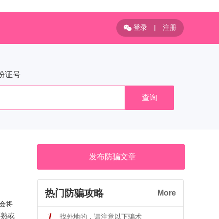
登录
|
注册
份证号
查询
发布防骗文章
热门防骗攻略
More
会将
不熟或
找外地的，请注意以下骗术