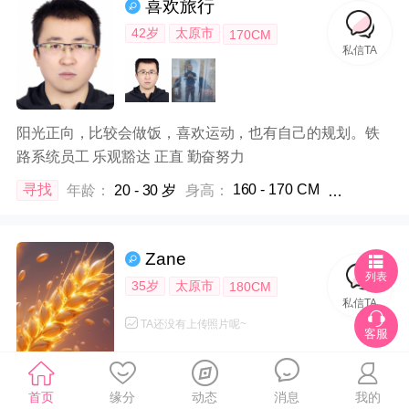
喜欢旅行
42岁
太原市
170CM
私信TA
阳光正向，比较会做饭，喜欢运动，也有自己的规划。铁
路系统员工 乐观豁达 正直 勤奋努力
160 - 170 CM
寻找
年龄：
20 - 30 岁
身高：
体重：
不限
Zane
列表
35岁
太原市
180CM
私信TA
TA还没有上传照片呢~
客服
性格开朗、胸怀宽广的人
首页
缘分
动态
消息
我的