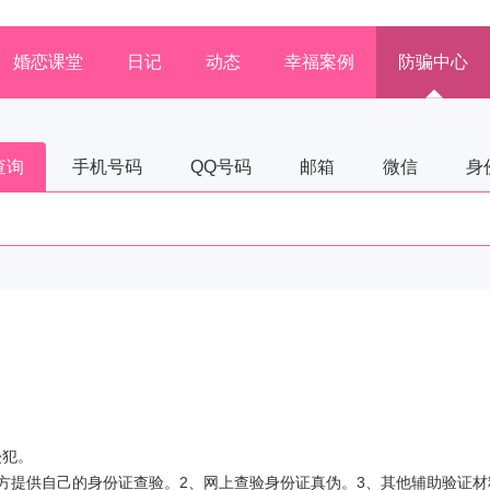
婚恋课堂
日记
动态
幸福案例
防骗中心
查询
手机号码
QQ号码
邮箱
微信
身
侵犯。
方提供自己的身份证查验。2、网上查验身份证真伪。3、其他辅助验证材