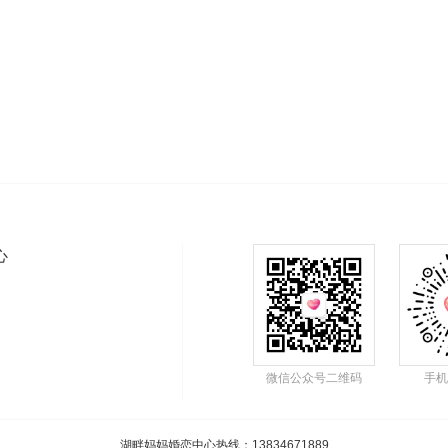
心
微信公众号二维码
手机
湖畔妈妈婚恋中心热线
：13834671889