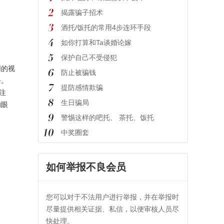
揭露骗子招术
酒托/饭托的常用4步连环手段
如你打算和Ta谈婚论嫁
保护自己不受侵犯
朋的视
防止被骗钱
去。
提防感情欺骗
注
生日骗局
的眼
警惕这样的吧托、 茶托、饭托
中奖圈套
如何举报不良会员
您可以对于不法用户进行举报，并在举报时
尽量提供相关证据、私信，以便审核人员尽
快处理。