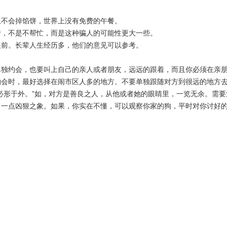
上不会掉馅饼，世界上没有免费的午餐。
借，不是不帮忙，而是这种骗人的可能性更大一些。
眼前。长辈人生经历多，他们的意见可以参考。
单独约会，也要叫上自己的亲人或者朋友，远远的跟着，而且你必须在亲
约会时，最好选择在闹市区人多的地方。不要单独跟随对方到很远的地方
必形于外。”如，对方是善良之人，从他或者她的眼睛里，一览无余。需要
出一点凶狠之象。如果，你实在不懂，可以观察你家的狗，平时对你讨好