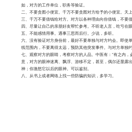
如，对方的工作单位，职务等验证。
二、不要贪图小便宜。千万不要贪图对方给予的小便宜。天
三、千万不要借钱给对方。对方以各种理由向你借钱，不要
四、尽量让自己的亲朋好友帮忙参考。不听老人言，吃亏在
五、不能感情用事。遇事三思而后行。少说，多听。
六、没有验证对方身份前，最好不要单独与对方约会。即使
线范围内，不要离得太远，预防其他突发事件。与对方单独
七、观察对方的眼睛，考察对方的人品。中医有：“有之内，
意，对方的眼神迷离、飘浮、游移不定，甚至，偶尔还显露
神；你激怒它以后的眼神。可以鉴别。
八、从书上或者网络上找一些防骗的知识，多学习。