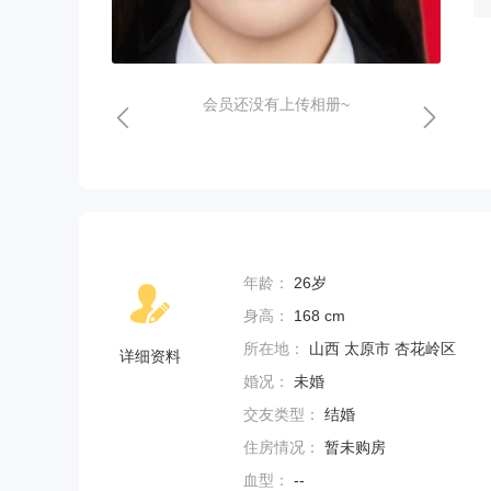
会员还没有上传相册~
年龄：
26岁
身高：
168 cm
所在地：
山西 太原市 杏花岭区
详细资料
婚况：
未婚
交友类型：
结婚
住房情况：
暂未购房
血型：
--