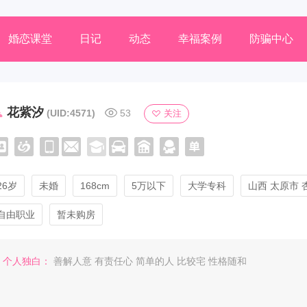
婚恋课堂
日记
动态
幸福案例
防骗中心
花紫汐
(UID:4571)
53
关注
26岁
未婚
168cm
5万以下
大学专科
山西 太原市 
自由职业
暂未购房
个人独白：
善解人意 有责任心 简单的人 比较宅 性格随和