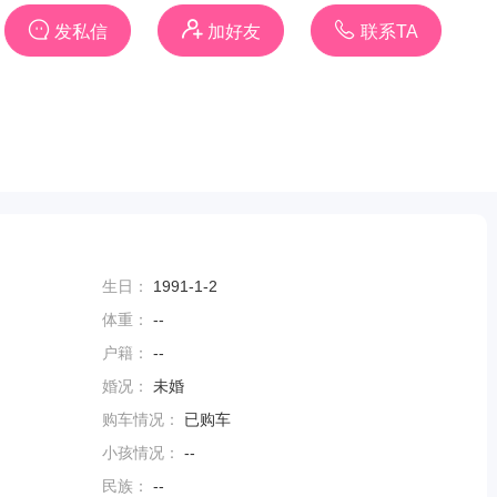
发私信
加好友
联系TA
生日：
1991-1-2
体重：
--
户籍：
--
婚况：
未婚
购车情况：
已购车
小孩情况：
--
民族：
--