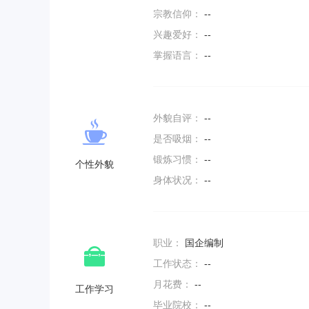
宗教信仰：
--
兴趣爱好：
--
掌握语言：
--
外貌自评：
--
是否吸烟：
--
锻炼习惯：
--
个性外貌
身体状况：
--
职业：
国企编制
工作状态：
--
月花费：
--
工作学习
毕业院校：
--