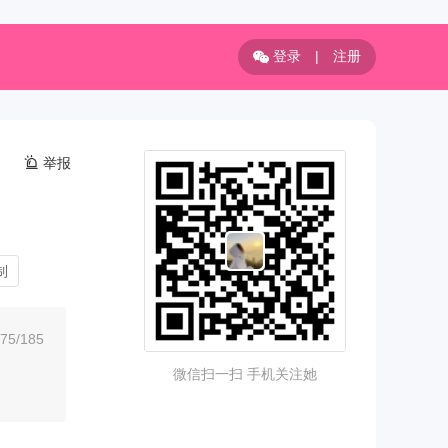
登录
|
注册
举报
制
/185
微信扫一扫 手机关注她