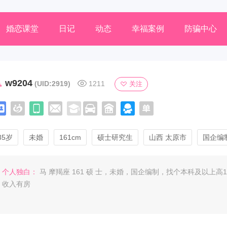
婚恋课堂
日记
动态
幸福案例
防骗中心
w9204
(UID:2919)
1211
关注
35岁
未婚
161cm
硕士研究生
山西 太原市
国企编
个人独白：
马 摩羯座 161 硕 士，未婚，国企编制，找个本科及以上高175
收入有房