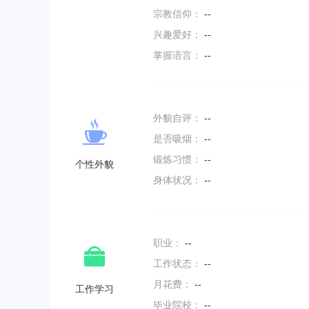
宗教信仰：
--
兴趣爱好：
--
掌握语言：
--
外貌自评：
--
是否吸烟：
--
锻炼习惯：
--
个性外貌
身体状况：
--
职业：
--
工作状态：
--
月花费：
--
工作学习
毕业院校：
--