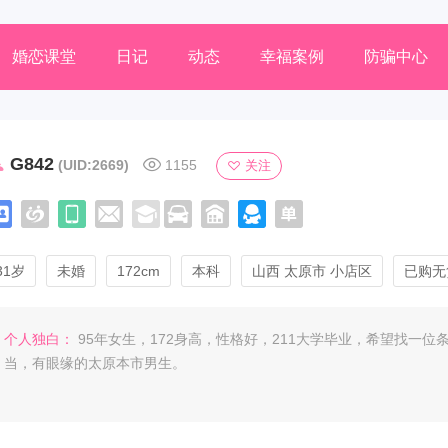
婚恋课堂
日记
动态
幸福案例
防骗中心
G842
(UID:2669)
1155
关注
31岁
未婚
172cm
本科
山西 太原市 小店区
已购无
个人独白：
95年女生，172身高，性格好，211大学毕业，希望找一位
当，有眼缘的太原本市男生。