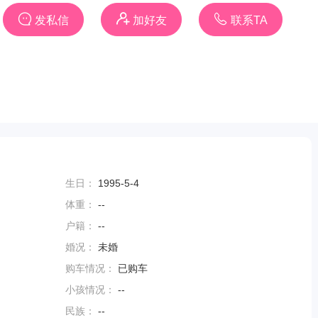
发私信
加好友
联系TA
生日：
1995-5-4
体重：
--
户籍：
--
婚况：
未婚
购车情况：
已购车
小孩情况：
--
民族：
--