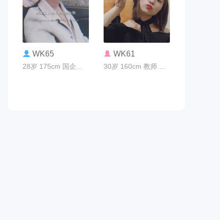
联系TA
联系TA
WK65
WK61
28岁 175cm 国企编制 大同市
30岁 160cm 教师 太原市