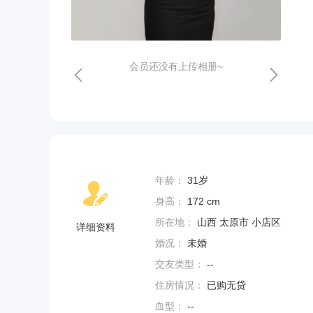
会员还没有上传相册~
年龄：
31岁
身高：
172 cm
所在地：
山西 太原市 小店区
详细资料
婚况：
未婚
交友类型：
--
住房情况：
已购无贷
血型：
--