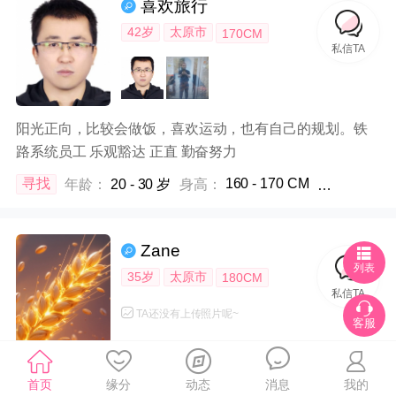
喜欢旅行
42岁
太原市
170CM
私信TA
阳光正向，比较会做饭，喜欢运动，也有自己的规划。铁
路系统员工 乐观豁达 正直 勤奋努力
160 - 170 CM
寻找
年龄：
20 - 30 岁
身高：
体重：
不限
Zane
列表
35岁
太原市
180CM
私信TA
TA还没有上传照片呢~
客服
性格开朗、胸怀宽广的人
首页
缘分
动态
消息
我的